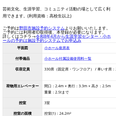
芸術文化、生涯学習、コミュニティ活動の場として広く利
用できます。(利用資格：高校生以上)
ご予約は
野田市施設予約システム
よりお願いいたします。
ご予約には利用者ID取得後、本登録が必要になります。
詳しくはコチラ→
令和8年4月から生涯学習センター・小ホ
ールの予約は施設予約システムでお申込み
平面図
小ホール座席表
付帯備品
小ホール付属設備使用料一覧
収容定員
330席（固定席・ワンフロア） / 車いす席：
荷物用エレベーター
間口：2.4m × 奥行：3.3m × 高さ：2.5m
重量：2.5tまで
控室
3室
控室の面積
控室(1)：24.2m²