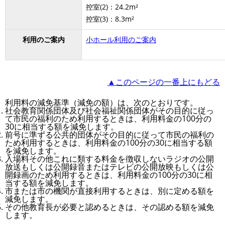
控室(2)：24.2m²
控室(3)：8.3m²
利用のご案内
小ホール利用のご案内
▲このページの一番上にもどる
利用料の減免基準（減免の額）は、次のとおりです。
社会教育関係団体及び社会福祉関係団体がその目的に従っ
て市民の福利のため利用するときは、利用料金の100分の
30に相当する額を減免します。
前号に準ずる公共的団体がその目的に従って市民の福利の
ため利用するときは、利用料金の100分の30に相当する額
を減免します。
入場料その他これに類する料金を徴収しないラジオの公開
放送もしくは公開録音またはテレビの公開放映もしくは公
開録画のため利用するときは、利用料金の100分の30に相
当する額を減免します。
市または市の機関が直接利用するときは、別に定める額を
減免します。
その他教育長が必要と認めるときは、その認める額を減免
します。