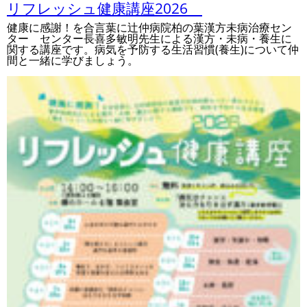
リフレッシュ健康講座2026
健康に感謝！を合言葉に辻仲病院柏の葉漢方未病治療セン
ター センター長喜多敏明先生による漢方・未病・養生に
関する講座です。病気を予防する生活習慣(養生)について仲
間と一緒に学びましょう。