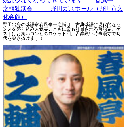
残席少なくなってきています！ 春風亭一
之輔独演会 野田ガスホール（野田市文
化会館）
野田出身の落語家春風亭一之輔は、古典落語に現代的なセ
ンスを盛り込み人気実力ともに最も注目される落語家。ゲ
ストはお笑いコンビのロケット団。舌鋒鋭い時事漫才で時
代を突き抜けます！