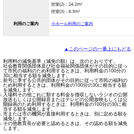
控室(2)：24.2m²
控室(3)：8.3m²
利用のご案内
小ホール利用のご案内
▲このページの一番上にもどる
利用料の減免基準（減免の額）は、次のとおりです。
社会教育関係団体及び社会福祉関係団体がその目的に従っ
て市民の福利のため利用するときは、利用料金の100分の
30に相当する額を減免します。
前号に準ずる公共的団体がその目的に従って市民の福利の
ため利用するときは、利用料金の100分の30に相当する額
を減免します。
入場料その他これに類する料金を徴収しないラジオの公開
放送もしくは公開録音またはテレビの公開放映もしくは公
開録画のため利用するときは、利用料金の100分の30に相
当する額を減免します。
市または市の機関が直接利用するときは、別に定める額を
減免します。
その他教育長が必要と認めるときは、その認める額を減免
します。