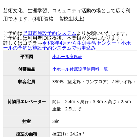
芸術文化、生涯学習、コミュニティ活動の場として広く利
用できます。(利用資格：高校生以上)
ご予約は
野田市施設予約システム
よりお願いいたします。
ご予約には利用者ID取得後、本登録が必要になります。
詳しくはコチラ→
令和8年4月から生涯学習センター・小ホ
ールの予約は施設予約システムでお申込み
平面図
小ホール座席表
付帯備品
小ホール付属設備使用料一覧
収容定員
330席（固定席・ワンフロア） / 車いす席：
荷物用エレベーター
間口：2.4m × 奥行：3.3m × 高さ：2.5m
重量：2.5tまで
控室
3室
控室の面積
控室(1)：24.2m²