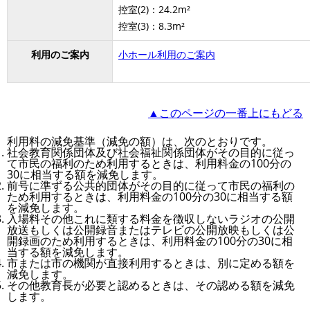
控室(2)：24.2m²
控室(3)：8.3m²
利用のご案内
小ホール利用のご案内
▲このページの一番上にもどる
利用料の減免基準（減免の額）は、次のとおりです。
社会教育関係団体及び社会福祉関係団体がその目的に従っ
て市民の福利のため利用するときは、利用料金の100分の
30に相当する額を減免します。
前号に準ずる公共的団体がその目的に従って市民の福利の
ため利用するときは、利用料金の100分の30に相当する額
を減免します。
入場料その他これに類する料金を徴収しないラジオの公開
放送もしくは公開録音またはテレビの公開放映もしくは公
開録画のため利用するときは、利用料金の100分の30に相
当する額を減免します。
市または市の機関が直接利用するときは、別に定める額を
減免します。
その他教育長が必要と認めるときは、その認める額を減免
します。