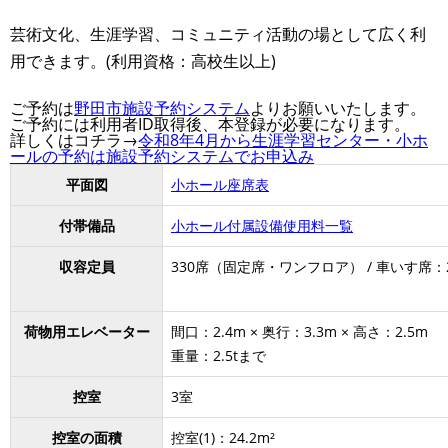
芸術文化、生涯学習、コミュニティ活動の場として広く利
用できます。(利用資格：高校生以上)
ご予約は
野田市施設予約システム
よりお願いいたします。
ご予約には利用者ID取得後、本登録が必要になります。
詳しくはコチラ→
令和8年4月から生涯学習センター・小ホ
ールの予約は施設予約システムでお申込み
平面図
小ホール座席表
付帯備品
小ホール付属設備使用料一覧
収容定員
330席（固定席・ワンフロア） / 車いす席：
荷物用エレベーター
間口：2.4m × 奥行：3.3m × 高さ：2.5m
重量：2.5tまで
控室
3室
控室の面積
控室(1)：24.2m²