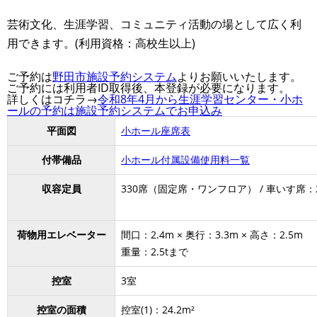
芸術文化、生涯学習、コミュニティ活動の場として広く利
用できます。(利用資格：高校生以上)
ご予約は
野田市施設予約システム
よりお願いいたします。
ご予約には利用者ID取得後、本登録が必要になります。
詳しくはコチラ→
令和8年4月から生涯学習センター・小ホ
ールの予約は施設予約システムでお申込み
平面図
小ホール座席表
付帯備品
小ホール付属設備使用料一覧
収容定員
330席（固定席・ワンフロア） / 車いす席：
荷物用エレベーター
間口：2.4m × 奥行：3.3m × 高さ：2.5m
重量：2.5tまで
控室
3室
控室の面積
控室(1)：24.2m²