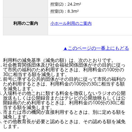
控室(2)：24.2m²
控室(3)：8.3m²
利用のご案内
小ホール利用のご案内
▲このページの一番上にもどる
利用料の減免基準（減免の額）は、次のとおりです。
社会教育関係団体及び社会福祉関係団体がその目的に従っ
て市民の福利のため利用するときは、利用料金の100分の
30に相当する額を減免します。
前号に準ずる公共的団体がその目的に従って市民の福利の
ため利用するときは、利用料金の100分の30に相当する額
を減免します。
入場料その他これに類する料金を徴収しないラジオの公開
放送もしくは公開録音またはテレビの公開放映もしくは公
開録画のため利用するときは、利用料金の100分の30に相
当する額を減免します。
市または市の機関が直接利用するときは、別に定める額を
減免します。
その他教育長が必要と認めるときは、その認める額を減免
します。