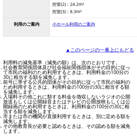
控室(2)：24.2m²
控室(3)：8.3m²
利用のご案内
小ホール利用のご案内
▲このページの一番上にもどる
利用料の減免基準（減免の額）は、次のとおりです。
社会教育関係団体及び社会福祉関係団体がその目的に従っ
て市民の福利のため利用するときは、利用料金の100分の
30に相当する額を減免します。
前号に準ずる公共的団体がその目的に従って市民の福利の
ため利用するときは、利用料金の100分の30に相当する額
を減免します。
入場料その他これに類する料金を徴収しないラジオの公開
放送もしくは公開録音またはテレビの公開放映もしくは公
開録画のため利用するときは、利用料金の100分の30に相
当する額を減免します。
市または市の機関が直接利用するときは、別に定める額を
減免します。
その他教育長が必要と認めるときは、その認める額を減免
します。