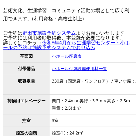
芸術文化、生涯学習、コミュニティ活動の場として広く利
用できます。(利用資格：高校生以上)
ご予約は
野田市施設予約システム
よりお願いいたします。
ご予約には利用者ID取得後、本登録が必要になります。
詳しくはコチラ→
令和8年4月から生涯学習センター・小ホ
ールの予約は施設予約システムでお申込み
平面図
小ホール座席表
付帯備品
小ホール付属設備使用料一覧
収容定員
330席（固定席・ワンフロア） / 車いす席：
荷物用エレベーター
間口：2.4m × 奥行：3.3m × 高さ：2.5m
重量：2.5tまで
控室
3室
控室の面積
控室(1)：24.2m²