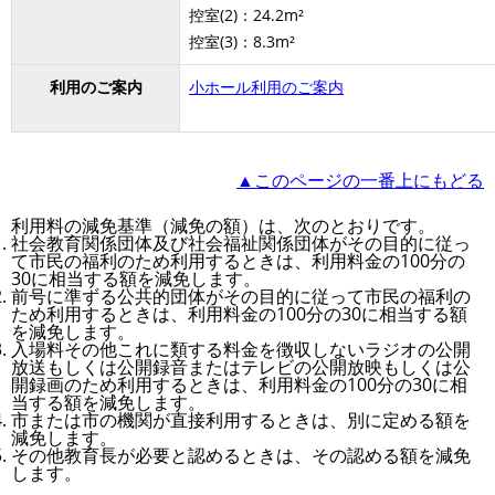
控室(2)：24.2m²
控室(3)：8.3m²
利用のご案内
小ホール利用のご案内
▲このページの一番上にもどる
利用料の減免基準（減免の額）は、次のとおりです。
社会教育関係団体及び社会福祉関係団体がその目的に従っ
て市民の福利のため利用するときは、利用料金の100分の
30に相当する額を減免します。
前号に準ずる公共的団体がその目的に従って市民の福利の
ため利用するときは、利用料金の100分の30に相当する額
を減免します。
入場料その他これに類する料金を徴収しないラジオの公開
放送もしくは公開録音またはテレビの公開放映もしくは公
開録画のため利用するときは、利用料金の100分の30に相
当する額を減免します。
市または市の機関が直接利用するときは、別に定める額を
減免します。
その他教育長が必要と認めるときは、その認める額を減免
します。