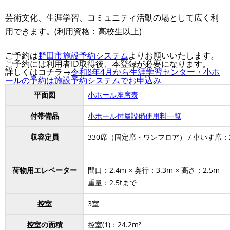
芸術文化、生涯学習、コミュニティ活動の場として広く利
用できます。(利用資格：高校生以上)
ご予約は
野田市施設予約システム
よりお願いいたします。
ご予約には利用者ID取得後、本登録が必要になります。
詳しくはコチラ→
令和8年4月から生涯学習センター・小ホ
ールの予約は施設予約システムでお申込み
平面図
小ホール座席表
付帯備品
小ホール付属設備使用料一覧
収容定員
330席（固定席・ワンフロア） / 車いす席：
荷物用エレベーター
間口：2.4m × 奥行：3.3m × 高さ：2.5m
重量：2.5tまで
控室
3室
控室の面積
控室(1)：24.2m²