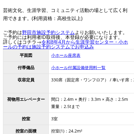
芸術文化、生涯学習、コミュニティ活動の場として広く利
用できます。(利用資格：高校生以上)
ご予約は
野田市施設予約システム
よりお願いいたします。
ご予約には利用者ID取得後、本登録が必要になります。
詳しくはコチラ→
令和8年4月から生涯学習センター・小ホ
ールの予約は施設予約システムでお申込み
平面図
小ホール座席表
付帯備品
小ホール付属設備使用料一覧
収容定員
330席（固定席・ワンフロア） / 車いす席：
荷物用エレベーター
間口：2.4m × 奥行：3.3m × 高さ：2.5m
重量：2.5tまで
控室
3室
控室の面積
控室(1)：24.2m²