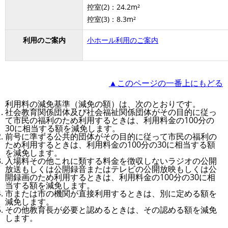
控室(2)：24.2m²
控室(3)：8.3m²
利用のご案内
小ホール利用のご案内
▲このページの一番上にもどる
利用料の減免基準（減免の額）は、次のとおりです。
社会教育関係団体及び社会福祉関係団体がその目的に従っ
て市民の福利のため利用するときは、利用料金の100分の
30に相当する額を減免します。
前号に準ずる公共的団体がその目的に従って市民の福利の
ため利用するときは、利用料金の100分の30に相当する額
を減免します。
入場料その他これに類する料金を徴収しないラジオの公開
放送もしくは公開録音またはテレビの公開放映もしくは公
開録画のため利用するときは、利用料金の100分の30に相
当する額を減免します。
市または市の機関が直接利用するときは、別に定める額を
減免します。
その他教育長が必要と認めるときは、その認める額を減免
します。