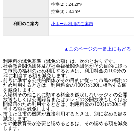
控室(2)：24.2m²
控室(3)：8.3m²
利用のご案内
小ホール利用のご案内
▲このページの一番上にもどる
利用料の減免基準（減免の額）は、次のとおりです。
社会教育関係団体及び社会福祉関係団体がその目的に従っ
て市民の福利のため利用するときは、利用料金の100分の
30に相当する額を減免します。
前号に準ずる公共的団体がその目的に従って市民の福利の
ため利用するときは、利用料金の100分の30に相当する額
を減免します。
入場料その他これに類する料金を徴収しないラジオの公開
放送もしくは公開録音またはテレビの公開放映もしくは公
開録画のため利用するときは、利用料金の100分の30に相
当する額を減免します。
市または市の機関が直接利用するときは、別に定める額を
減免します。
その他教育長が必要と認めるときは、その認める額を減免
します。