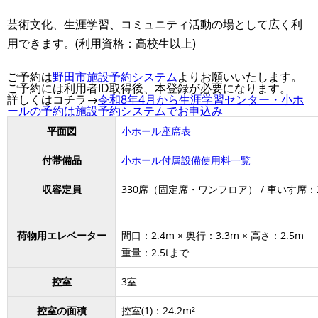
芸術文化、生涯学習、コミュニティ活動の場として広く利
用できます。(利用資格：高校生以上)
ご予約は
野田市施設予約システム
よりお願いいたします。
ご予約には利用者ID取得後、本登録が必要になります。
詳しくはコチラ→
令和8年4月から生涯学習センター・小ホ
ールの予約は施設予約システムでお申込み
平面図
小ホール座席表
付帯備品
小ホール付属設備使用料一覧
収容定員
330席（固定席・ワンフロア） / 車いす席：
荷物用エレベーター
間口：2.4m × 奥行：3.3m × 高さ：2.5m
重量：2.5tまで
控室
3室
控室の面積
控室(1)：24.2m²