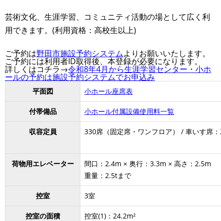
芸術文化、生涯学習、コミュニティ活動の場として広く利
用できます。(利用資格：高校生以上)
ご予約は
野田市施設予約システム
よりお願いいたします。
ご予約には利用者ID取得後、本登録が必要になります。
詳しくはコチラ→
令和8年4月から生涯学習センター・小ホ
ールの予約は施設予約システムでお申込み
平面図
小ホール座席表
付帯備品
小ホール付属設備使用料一覧
収容定員
330席（固定席・ワンフロア） / 車いす席：
荷物用エレベーター
間口：2.4m × 奥行：3.3m × 高さ：2.5m
重量：2.5tまで
控室
3室
控室の面積
控室(1)：24.2m²