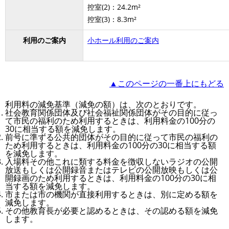
控室(2)：24.2m²
控室(3)：8.3m²
利用のご案内
小ホール利用のご案内
▲このページの一番上にもどる
利用料の減免基準（減免の額）は、次のとおりです。
社会教育関係団体及び社会福祉関係団体がその目的に従っ
て市民の福利のため利用するときは、利用料金の100分の
30に相当する額を減免します。
前号に準ずる公共的団体がその目的に従って市民の福利の
ため利用するときは、利用料金の100分の30に相当する額
を減免します。
入場料その他これに類する料金を徴収しないラジオの公開
放送もしくは公開録音またはテレビの公開放映もしくは公
開録画のため利用するときは、利用料金の100分の30に相
当する額を減免します。
市または市の機関が直接利用するときは、別に定める額を
減免します。
その他教育長が必要と認めるときは、その認める額を減免
します。