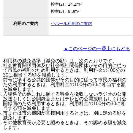
控室(2)：24.2m²
控室(3)：8.3m²
利用のご案内
小ホール利用のご案内
▲このページの一番上にもどる
利用料の減免基準（減免の額）は、次のとおりです。
社会教育関係団体及び社会福祉関係団体がその目的に従っ
て市民の福利のため利用するときは、利用料金の100分の
30に相当する額を減免します。
前号に準ずる公共的団体がその目的に従って市民の福利の
ため利用するときは、利用料金の100分の30に相当する額
を減免します。
入場料その他これに類する料金を徴収しないラジオの公開
放送もしくは公開録音またはテレビの公開放映もしくは公
開録画のため利用するときは、利用料金の100分の30に相
当する額を減免します。
市または市の機関が直接利用するときは、別に定める額を
減免します。
その他教育長が必要と認めるときは、その認める額を減免
します。