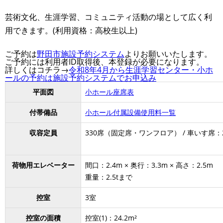
芸術文化、生涯学習、コミュニティ活動の場として広く利
用できます。(利用資格：高校生以上)
ご予約は
野田市施設予約システム
よりお願いいたします。
ご予約には利用者ID取得後、本登録が必要になります。
詳しくはコチラ→
令和8年4月から生涯学習センター・小ホ
ールの予約は施設予約システムでお申込み
平面図
小ホール座席表
付帯備品
小ホール付属設備使用料一覧
収容定員
330席（固定席・ワンフロア） / 車いす席：
荷物用エレベーター
間口：2.4m × 奥行：3.3m × 高さ：2.5m
重量：2.5tまで
控室
3室
控室の面積
控室(1)：24.2m²