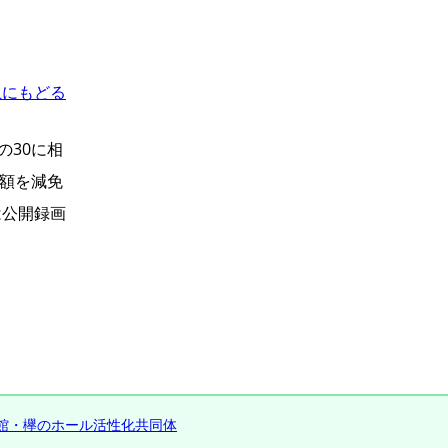
上にもどる
の30に相
る額を減免
は公開録画
館・欅のホール活性化共同体