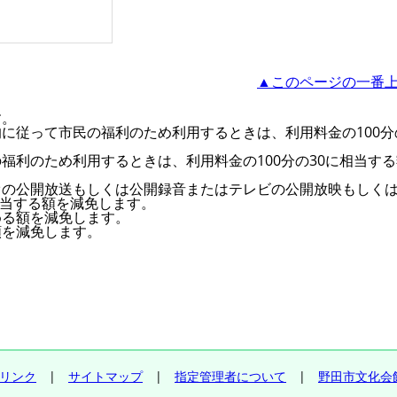
▲このページの一番
す。
に従って市民の福利のため利用するときは、利用料金の100分
福利のため利用するときは、利用料金の100分の30に相当す
オの公開放送もしくは公開録音またはテレビの公開放映もしく
相当する額を減免します。
める額を減免します。
額を減免します。
リンク
|
サイトマップ
|
指定管理者について
|
野田市文化会