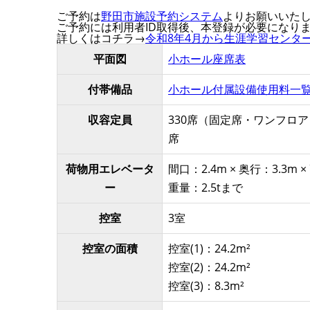
ご予約は
野田市施設予約システム
よりお願いいた
ご予約には利用者ID取得後、本登録が必要になり
詳しくはコチラ→
令和8年4月から生涯学習センタ
平面図
小ホール座席表
付帯備品
小ホール付属設備使用料一
収容定員
330席（固定席・ワンフロア）
席
荷物用エレベータ
間口：2.4m × 奥行：3.3m ×
ー
重量：2.5tまで
控室
3室
控室の面積
控室(1)：24.2m²
控室(2)：24.2m²
控室(3)：8.3m²