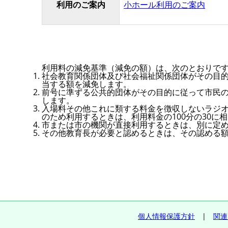
利用のご案内
小ホール利用のご案内
利用料の減免基準（減免の額）は、次のとおりで
社会教育関係団体及び社会福祉関係団体がその目的
当する額を減免します。
前号に準ずる公共的団体がその目的に従って市民の
します。
入場料その他これに類する料金を徴収しないラジ
のため利用するときは、利用料金の100分の30に
市または市の機関が直接利用するときは、別に定
その他教育長が必要と認めるときは、その認める
個人情報保護方針
|
関連