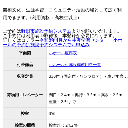
芸術文化、生涯学習、コミュニティ活動の場として広く利
用できます。(利用資格：高校生以上)
ご予約は
野田市施設予約システム
よりお願いいたします。
ご予約には利用者ID取得後、本登録が必要になります。
詳しくはコチラ→
令和8年4月から生涯学習センター・小ホ
ールの予約は施設予約システムでお申込み
平面図
小ホール座席表
付帯備品
小ホール付属設備使用料一覧
収容定員
330席（固定席・ワンフロア） / 車いす席：
荷物用エレベーター
間口：2.4m × 奥行：3.3m × 高さ：2.5m
重量：2.5tまで
控室
3室
控室の面積
控室(1)：24.2m²