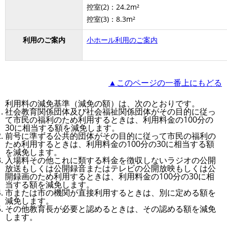
控室(2)：24.2m²
控室(3)：8.3m²
利用のご案内
小ホール利用のご案内
▲このページの一番上にもどる
利用料の減免基準（減免の額）は、次のとおりです。
社会教育関係団体及び社会福祉関係団体がその目的に従っ
て市民の福利のため利用するときは、利用料金の100分の
30に相当する額を減免します。
前号に準ずる公共的団体がその目的に従って市民の福利の
ため利用するときは、利用料金の100分の30に相当する額
を減免します。
入場料その他これに類する料金を徴収しないラジオの公開
放送もしくは公開録音またはテレビの公開放映もしくは公
開録画のため利用するときは、利用料金の100分の30に相
当する額を減免します。
市または市の機関が直接利用するときは、別に定める額を
減免します。
その他教育長が必要と認めるときは、その認める額を減免
します。