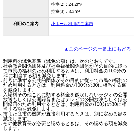
控室(2)：24.2m²
控室(3)：8.3m²
利用のご案内
小ホール利用のご案内
▲このページの一番上にもどる
利用料の減免基準（減免の額）は、次のとおりです。
社会教育関係団体及び社会福祉関係団体がその目的に従っ
て市民の福利のため利用するときは、利用料金の100分の
30に相当する額を減免します。
前号に準ずる公共的団体がその目的に従って市民の福利の
ため利用するときは、利用料金の100分の30に相当する額
を減免します。
入場料その他これに類する料金を徴収しないラジオの公開
放送もしくは公開録音またはテレビの公開放映もしくは公
開録画のため利用するときは、利用料金の100分の30に相
当する額を減免します。
市または市の機関が直接利用するときは、別に定める額を
減免します。
その他教育長が必要と認めるときは、その認める額を減免
します。