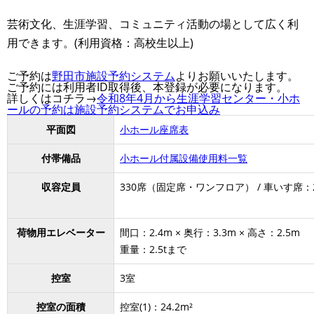
芸術文化、生涯学習、コミュニティ活動の場として広く利
用できます。(利用資格：高校生以上)
ご予約は
野田市施設予約システム
よりお願いいたします。
ご予約には利用者ID取得後、本登録が必要になります。
詳しくはコチラ→
令和8年4月から生涯学習センター・小ホ
ールの予約は施設予約システムでお申込み
平面図
小ホール座席表
付帯備品
小ホール付属設備使用料一覧
収容定員
330席（固定席・ワンフロア） / 車いす席：
荷物用エレベーター
間口：2.4m × 奥行：3.3m × 高さ：2.5m
重量：2.5tまで
控室
3室
控室の面積
控室(1)：24.2m²