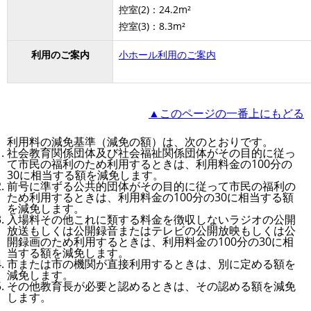
控室(2)：24.2m²
控室(3)：8.3m²
利用のご案内
小ホール利用のご案内
▲このページの一番上にもどる
利用料の減免基準（減免の額）は、次のとおりです。
社会教育関係団体及び社会福祉関係団体がその目的に従っ
て市民の福利のため利用するときは、利用料金の100分の
30に相当する額を減免します。
前号に準ずる公共的団体がその目的に従って市民の福利の
ため利用するときは、利用料金の100分の30に相当する額
を減免します。
入場料その他これに類する料金を徴収しないラジオの公開
放送もしくは公開録音またはテレビの公開放映もしくは公
開録画のため利用するときは、利用料金の100分の30に相
当する額を減免します。
市または市の機関が直接利用するときは、別に定める額を
減免します。
その他教育長が必要と認めるときは、その認める額を減免
します。