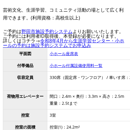
芸術文化、生涯学習、コミュニティ活動の場として広く利
用できます。(利用資格：高校生以上)
ご予約は
野田市施設予約システム
よりお願いいたします。
ご予約には利用者ID取得後、本登録が必要になります。
詳しくはコチラ→
令和8年4月から生涯学習センター・小ホ
ールの予約は施設予約システムでお申込み
平面図
小ホール座席表
付帯備品
小ホール付属設備使用料一覧
収容定員
330席（固定席・ワンフロア） / 車いす席：
荷物用エレベーター
間口：2.4m × 奥行：3.3m × 高さ：2.5m
重量：2.5tまで
控室
3室
控室の面積
控室(1)：24.2m²