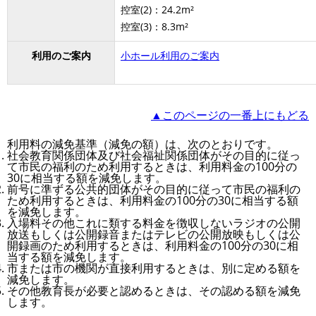
控室(2)：24.2m²
控室(3)：8.3m²
利用のご案内
小ホール利用のご案内
▲このページの一番上にもどる
利用料の減免基準（減免の額）は、次のとおりです。
社会教育関係団体及び社会福祉関係団体がその目的に従っ
て市民の福利のため利用するときは、利用料金の100分の
30に相当する額を減免します。
前号に準ずる公共的団体がその目的に従って市民の福利の
ため利用するときは、利用料金の100分の30に相当する額
を減免します。
入場料その他これに類する料金を徴収しないラジオの公開
放送もしくは公開録音またはテレビの公開放映もしくは公
開録画のため利用するときは、利用料金の100分の30に相
当する額を減免します。
市または市の機関が直接利用するときは、別に定める額を
減免します。
その他教育長が必要と認めるときは、その認める額を減免
します。