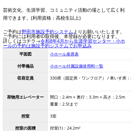
芸術文化、生涯学習、コミュニティ活動の場として広く利
用できます。(利用資格：高校生以上)
ご予約は
野田市施設予約システム
よりお願いいたします。
ご予約には利用者ID取得後、本登録が必要になります。
詳しくはコチラ→
令和8年4月から生涯学習センター・小ホ
ールの予約は施設予約システムでお申込み
平面図
小ホール座席表
付帯備品
小ホール付属設備使用料一覧
収容定員
330席（固定席・ワンフロア） / 車いす席：
荷物用エレベーター
間口：2.4m × 奥行：3.3m × 高さ：2.5m
重量：2.5tまで
控室
3室
控室の面積
控室(1)：24.2m²