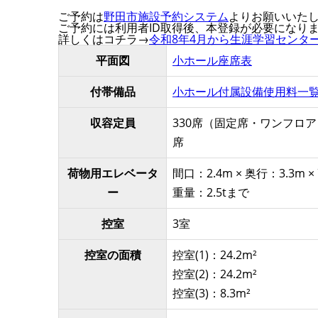
ご予約は
野田市施設予約システム
よりお願いいた
ご予約には利用者ID取得後、本登録が必要になり
詳しくはコチラ→
令和8年4月から生涯学習センタ
平面図
小ホール座席表
付帯備品
小ホール付属設備使用料一
収容定員
330席（固定席・ワンフロア）
席
荷物用エレベータ
間口：2.4m × 奥行：3.3m ×
ー
重量：2.5tまで
控室
3室
控室の面積
控室(1)：24.2m²
控室(2)：24.2m²
控室(3)：8.3m²