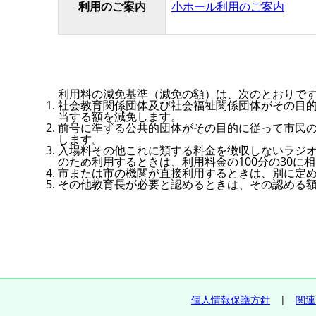
利用のご案内
小ホール利用のご案内
利用料の減免基準（減免の額）は、次のとおりで
社会教育関係団体及び社会福祉関係団体がその目的
当する額を減免します。
前号に準ずる公共的団体がその目的に従って市民の
します。
入場料その他これに類する料金を徴収しないラジ
のため利用するときは、利用料金の100分の30に
市または市の機関が直接利用するときは、別に定
その他教育長が必要と認めるときは、その認める
個人情報保護方針
|
関連