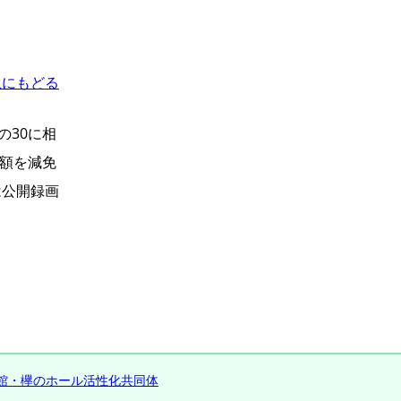
上にもどる
の30に相
る額を減免
は公開録画
館・欅のホール活性化共同体