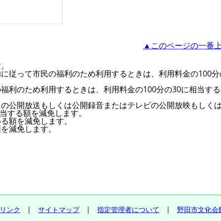
▲このページの一番
す。
に従って市民の福利のため利用するときは、利用料金の100分
福利のため利用するときは、利用料金の100分の30に相当す
オの公開放送もしくは公開録音またはテレビの公開放映もしく
相当する額を減免します。
める額を減免します。
額を減免します。
リンク
|
サイトマップ
|
指定管理者について
|
野田市文化会