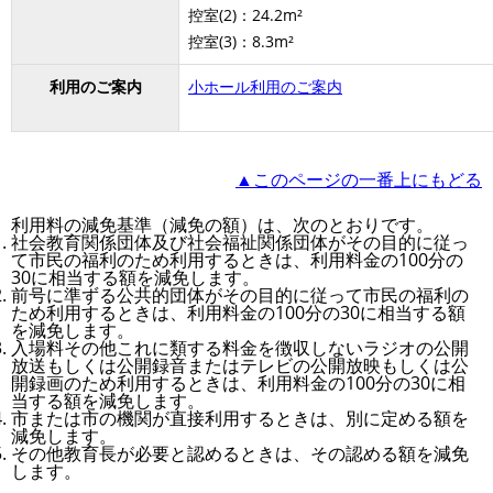
控室(2)：24.2m²
控室(3)：8.3m²
利用のご案内
小ホール利用のご案内
▲このページの一番上にもどる
利用料の減免基準（減免の額）は、次のとおりです。
社会教育関係団体及び社会福祉関係団体がその目的に従っ
て市民の福利のため利用するときは、利用料金の100分の
30に相当する額を減免します。
前号に準ずる公共的団体がその目的に従って市民の福利の
ため利用するときは、利用料金の100分の30に相当する額
を減免します。
入場料その他これに類する料金を徴収しないラジオの公開
放送もしくは公開録音またはテレビの公開放映もしくは公
開録画のため利用するときは、利用料金の100分の30に相
当する額を減免します。
市または市の機関が直接利用するときは、別に定める額を
減免します。
その他教育長が必要と認めるときは、その認める額を減免
します。