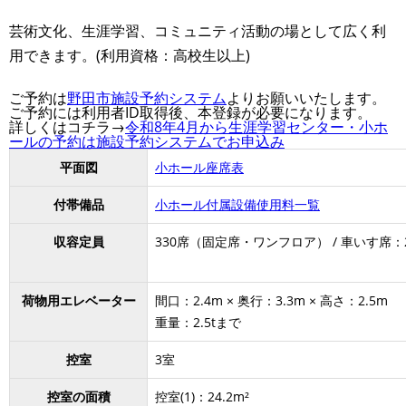
芸術文化、生涯学習、コミュニティ活動の場として広く利
用できます。(利用資格：高校生以上)
ご予約は
野田市施設予約システム
よりお願いいたします。
ご予約には利用者ID取得後、本登録が必要になります。
詳しくはコチラ→
令和8年4月から生涯学習センター・小ホ
ールの予約は施設予約システムでお申込み
平面図
小ホール座席表
付帯備品
小ホール付属設備使用料一覧
収容定員
330席（固定席・ワンフロア） / 車いす席：
荷物用エレベーター
間口：2.4m × 奥行：3.3m × 高さ：2.5m
重量：2.5tまで
控室
3室
控室の面積
控室(1)：24.2m²