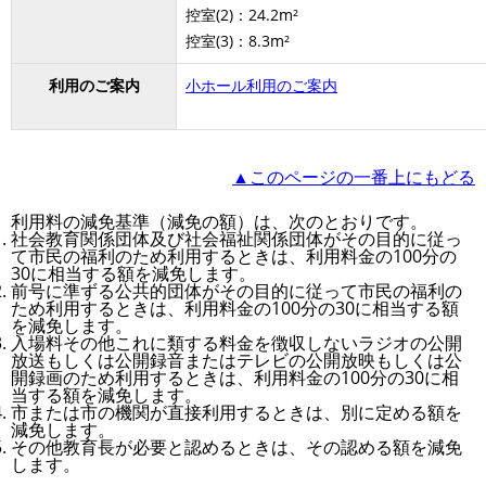
控室(2)：24.2m²
控室(3)：8.3m²
利用のご案内
小ホール利用のご案内
▲このページの一番上にもどる
利用料の減免基準（減免の額）は、次のとおりです。
社会教育関係団体及び社会福祉関係団体がその目的に従っ
て市民の福利のため利用するときは、利用料金の100分の
30に相当する額を減免します。
前号に準ずる公共的団体がその目的に従って市民の福利の
ため利用するときは、利用料金の100分の30に相当する額
を減免します。
入場料その他これに類する料金を徴収しないラジオの公開
放送もしくは公開録音またはテレビの公開放映もしくは公
開録画のため利用するときは、利用料金の100分の30に相
当する額を減免します。
市または市の機関が直接利用するときは、別に定める額を
減免します。
その他教育長が必要と認めるときは、その認める額を減免
します。