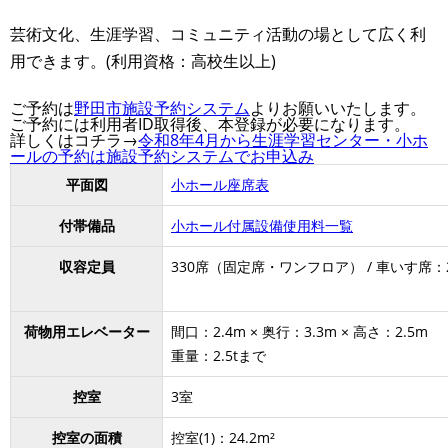
芸術文化、生涯学習、コミュニティ活動の場として広く利
用できます。(利用資格：高校生以上)
ご予約は
野田市施設予約システム
よりお願いいたします。
ご予約には利用者ID取得後、本登録が必要になります。
詳しくはコチラ→
令和8年4月から生涯学習センター・小ホ
ールの予約は施設予約システムでお申込み
平面図
小ホール座席表
付帯備品
小ホール付属設備使用料一覧
収容定員
330席（固定席・ワンフロア） / 車いす席：
荷物用エレベーター
間口：2.4m × 奥行：3.3m × 高さ：2.5m
重量：2.5tまで
控室
3室
控室の面積
控室(1)：24.2m²