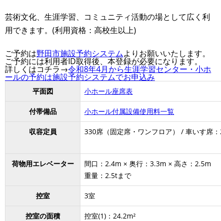
芸術文化、生涯学習、コミュニティ活動の場として広く利
用できます。(利用資格：高校生以上)
ご予約は
野田市施設予約システム
よりお願いいたします。
ご予約には利用者ID取得後、本登録が必要になります。
詳しくはコチラ→
令和8年4月から生涯学習センター・小ホ
ールの予約は施設予約システムでお申込み
平面図
小ホール座席表
付帯備品
小ホール付属設備使用料一覧
収容定員
330席（固定席・ワンフロア） / 車いす席：
荷物用エレベーター
間口：2.4m × 奥行：3.3m × 高さ：2.5m
重量：2.5tまで
控室
3室
控室の面積
控室(1)：24.2m²