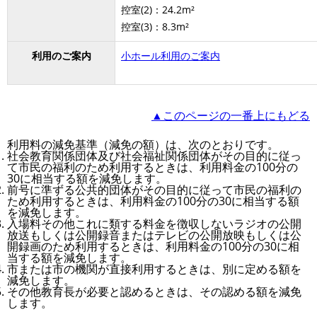
控室(2)：24.2m²
控室(3)：8.3m²
利用のご案内
小ホール利用のご案内
▲このページの一番上にもどる
利用料の減免基準（減免の額）は、次のとおりです。
社会教育関係団体及び社会福祉関係団体がその目的に従っ
て市民の福利のため利用するときは、利用料金の100分の
30に相当する額を減免します。
前号に準ずる公共的団体がその目的に従って市民の福利の
ため利用するときは、利用料金の100分の30に相当する額
を減免します。
入場料その他これに類する料金を徴収しないラジオの公開
放送もしくは公開録音またはテレビの公開放映もしくは公
開録画のため利用するときは、利用料金の100分の30に相
当する額を減免します。
市または市の機関が直接利用するときは、別に定める額を
減免します。
その他教育長が必要と認めるときは、その認める額を減免
します。