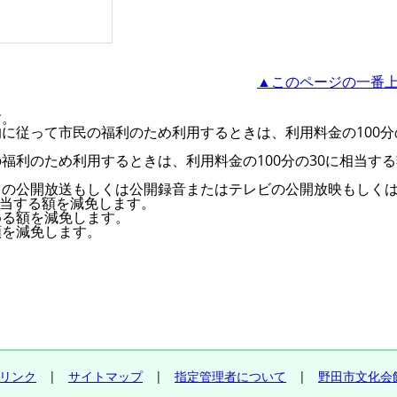
▲このページの一番
す。
に従って市民の福利のため利用するときは、利用料金の100分
福利のため利用するときは、利用料金の100分の30に相当す
オの公開放送もしくは公開録音またはテレビの公開放映もしく
相当する額を減免します。
める額を減免します。
額を減免します。
リンク
|
サイトマップ
|
指定管理者について
|
野田市文化会