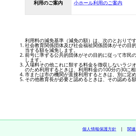
利用のご案内
小ホール利用のご案内
利用料の減免基準（減免の額）は、次のとおりで
社会教育関係団体及び社会福祉関係団体がその目的
当する額を減免します。
前号に準ずる公共的団体がその目的に従って市民の
します。
入場料その他これに類する料金を徴収しないラジ
のため利用するときは、利用料金の100分の30に
市または市の機関が直接利用するときは、別に定
その他教育長が必要と認めるときは、その認める
個人情報保護方針
|
関連