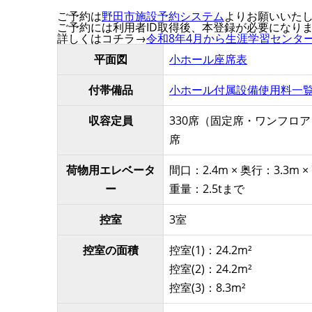
ご予約は
野田市施設予約システム
よりお願いいた
ご予約には利用者ID取得後、本登録が必要になり
詳しくはコチラ→
令和8年4月から生涯学習センタ
平面図
小ホール座席表
付帯備品
小ホール付属設備使用料一
収容定員
330席（固定席・ワンフロア）
席
荷物用エレベータ
間口：2.4m × 奥行：3.3m ×
ー
重量：2.5tまで
控室
3室
控室の面積
控室(1)：24.2m²
控室(2)：24.2m²
控室(3)：8.3m²