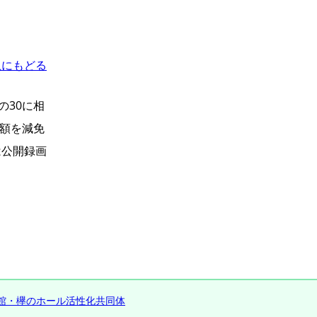
上にもどる
の30に相
る額を減免
は公開録画
館・欅のホール活性化共同体