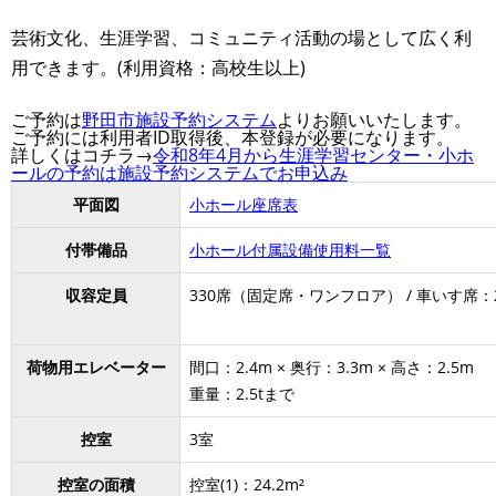
芸術文化、生涯学習、コミュニティ活動の場として広く利
用できます。(利用資格：高校生以上)
ご予約は
野田市施設予約システム
よりお願いいたします。
ご予約には利用者ID取得後、本登録が必要になります。
詳しくはコチラ→
令和8年4月から生涯学習センター・小ホ
ールの予約は施設予約システムでお申込み
平面図
小ホール座席表
付帯備品
小ホール付属設備使用料一覧
収容定員
330席（固定席・ワンフロア） / 車いす席：
荷物用エレベーター
間口：2.4m × 奥行：3.3m × 高さ：2.5m
重量：2.5tまで
控室
3室
控室の面積
控室(1)：24.2m²