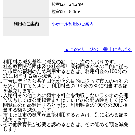
控室(2)：24.2m²
控室(3)：8.3m²
利用のご案内
小ホール利用のご案内
▲このページの一番上にもどる
利用料の減免基準（減免の額）は、次のとおりです。
社会教育関係団体及び社会福祉関係団体がその目的に従っ
て市民の福利のため利用するときは、利用料金の100分の
30に相当する額を減免します。
前号に準ずる公共的団体がその目的に従って市民の福利の
ため利用するときは、利用料金の100分の30に相当する額
を減免します。
入場料その他これに類する料金を徴収しないラジオの公開
放送もしくは公開録音またはテレビの公開放映もしくは公
開録画のため利用するときは、利用料金の100分の30に相
当する額を減免します。
市または市の機関が直接利用するときは、別に定める額を
減免します。
その他教育長が必要と認めるときは、その認める額を減免
します。