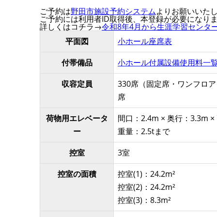
ご予約は
野田市施設予約システム
よりお願いいた
ご予約には利用者ID取得後、本登録が必要になり
詳しくはコチラ→
令和8年4月から生涯学習センタ
平面図
小ホール座席表
付帯備品
小ホール付属設備使用料一
収容定員
330席（固定席・ワンフロア）
席
荷物用エレベータ
間口：2.4m × 奥行：3.3m ×
ー
重量：2.5tまで
控室
3室
控室の面積
控室(1)：24.2m²
控室(2)：24.2m²
控室(3)：8.3m²