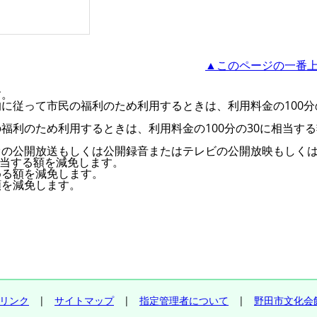
▲このページの一番
す。
に従って市民の福利のため利用するときは、利用料金の100分
福利のため利用するときは、利用料金の100分の30に相当す
オの公開放送もしくは公開録音またはテレビの公開放映もしく
相当する額を減免します。
める額を減免します。
額を減免します。
リンク
|
サイトマップ
|
指定管理者について
|
野田市文化会