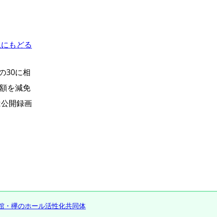
上にもどる
の30に相
る額を減免
は公開録画
館・欅のホール活性化共同体