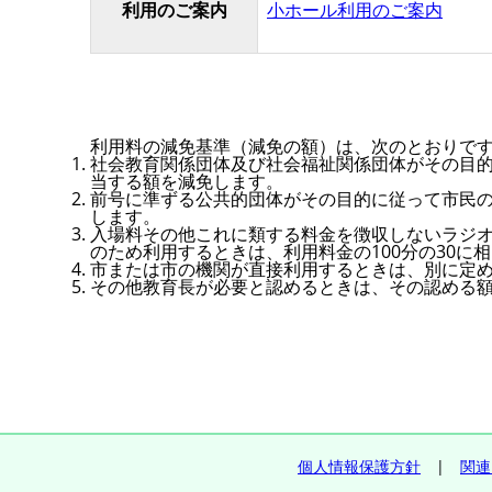
利用のご案内
小ホール利用のご案内
利用料の減免基準（減免の額）は、次のとおりで
社会教育関係団体及び社会福祉関係団体がその目的
当する額を減免します。
前号に準ずる公共的団体がその目的に従って市民の
します。
入場料その他これに類する料金を徴収しないラジ
のため利用するときは、利用料金の100分の30に
市または市の機関が直接利用するときは、別に定
その他教育長が必要と認めるときは、その認める
個人情報保護方針
|
関連